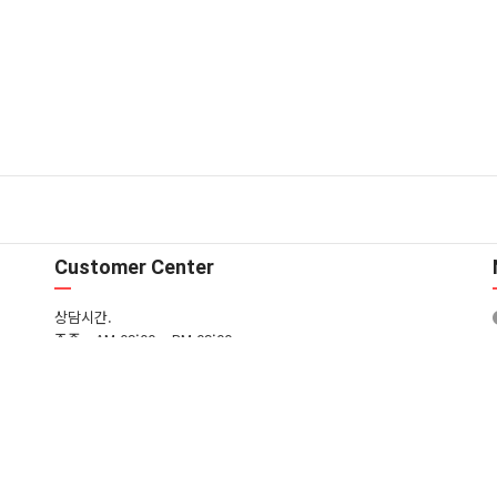
Customer Center
상담시간.
주중 - AM 09:00 ~ PM 09:00
주말 - AM 09:00 ~ PM 09:00
T. 1599-8933 / F. 02-6455-8934
입금은행.
국민은행 639601-04-017339 (주)로얄플라워
하나은행 179-89-0050-10304 (주)로얄플라워
FAQ
1:1문의