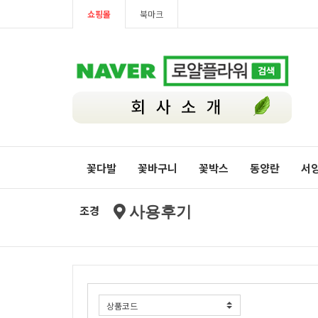
쇼핑몰
북마크
꽃다발
꽃바구니
꽃박스
동양란
서
조경
사용후기