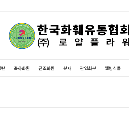
양란
축하화환
근조화환
분재
관엽화분
웰빙식물