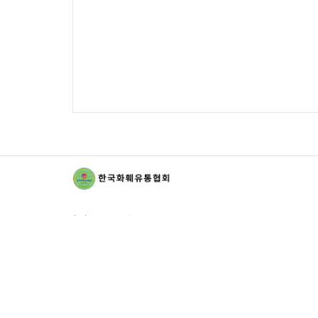
(주)로얄플라워
|
대표 : 고영복
사업자등록번호 : 128-86-70190
|
통신판매신고번호 : 제2017-
고양일산동-0596호
주소 : 10422 경기 고양시 일산동구 중앙로 1129 제서관동 2층
2008호 (장항동)
|
E-mail :
royalflower8933@hanmail.net
T. 1599-8933
|
F. 02-6455-8934