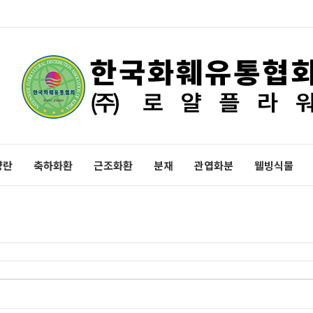
양란
축하화환
근조화환
분재
관엽화분
웰빙식물