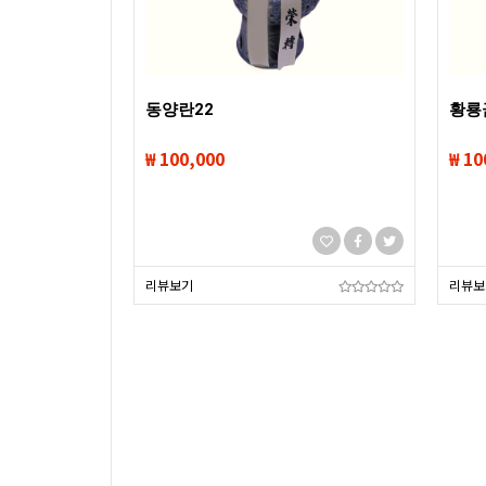
동양란22
황룡
₩ 100,000
₩ 10
리뷰보기
리뷰보