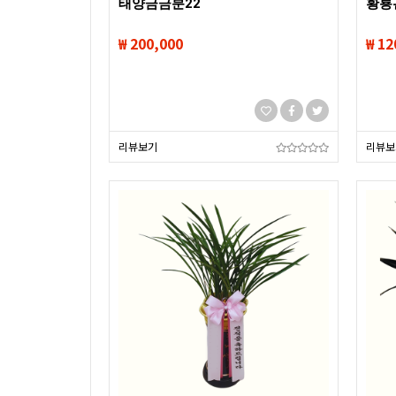
태양금금분22
황룡
₩ 200,000
₩ 12
리뷰보기
리뷰보