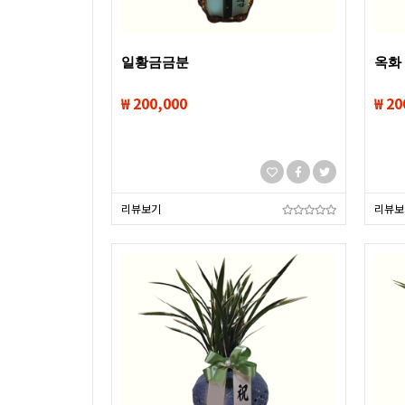
일황금금분
옥화
₩ 200,000
₩ 20
리뷰보기
리뷰보