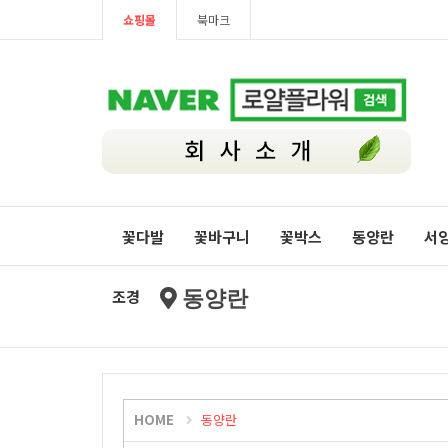
쇼핑몰
북마크
꽃다발
꽃바구니
꽃박스
동양란
서
조경
동양란
HOME
동양란