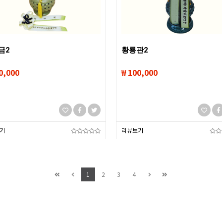
금2
황룡관2
0,000
₩ 100,000
기
리뷰보기
1
2
3
4