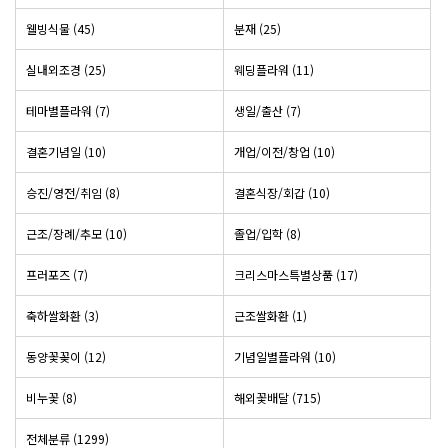
웰빙식물 (45)
분재 (25)
실내외조경 (25)
웨딩플라워 (11)
테마별플라워 (7)
생일/출산 (7)
결혼기념일 (10)
개업/이전/창업 (10)
승진/영전/취임 (8)
결혼식장/회갑 (10)
근조/장례/추모 (10)
졸업/입학 (8)
프러포즈 (7)
크리스마스특별상품 (17)
축하쌀화환 (3)
근조쌀화환 (1)
동양꽃꽂이 (12)
기념일별플라워 (10)
비누꽃 (8)
해외꽃배달 (715)
전체분류
(1299)