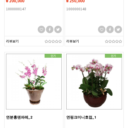
₩ 200,000
₩ 250,000
1000000147
1000000148
리뷰보기
리뷰보기
인기
인기
연분홍덴파레_2
연핑크미니호접_1