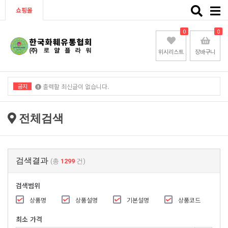
Toggle
쇼핑몰
naviga
0
0
위시리스트
장바구니
공지
출력할 최신글이 없습니다.
출력할 최신글이 없습니다.
전체검색
검색결과
(총
1299
건)
검색범위
상품명
상품설명
기본설명
상품코드
최소 가격