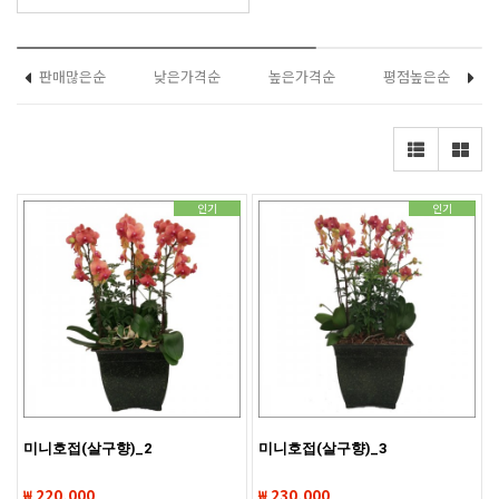
판매많은순
낮은가격순
높은가격순
평점높은순
인기
인기
미니호접(살구향)_2
미니호접(살구향)_3
₩ 220,000
₩ 230,000