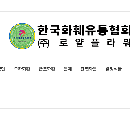
양란
축하화환
근조화환
분재
관엽화분
웰빙식물