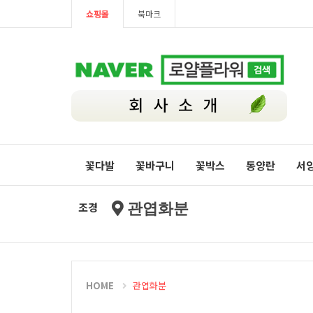
쇼핑몰
북마크
꽃다발
꽃바구니
꽃박스
동양란
서
조경
관엽화분
HOME
관엽화분