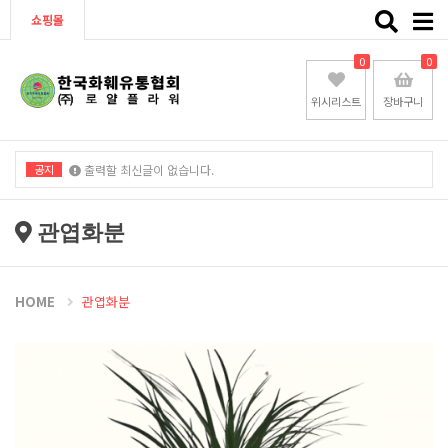
Toggle
쇼핑몰
naviga
0
0
위시리스트
장바구니
공지
출력할 최신글이 없습니다.
출력할 최신글이 없습니다.
관엽화분
HOME
관엽화분