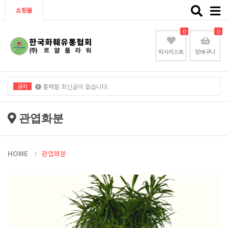
Toggle
쇼핑몰
naviga
0
0
위시리스트
장바구니
공지
출력할 최신글이 없습니다.
출력할 최신글이 없습니다.
관엽화분
HOME
관엽화분